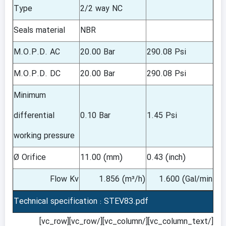
Type
2/2 way NC
Seals material
NBR
M.O.P.D. AC
20.00 Bar
290.08 Psi
M.O.P.D. DC
20.00 Bar
290.08 Psi
Minimum
differential
0.10 Bar
1.45 Psi
working pressure
Ø Orifice
11.00 (mm)
0.43 (inch)
Flow Kv
1.856 (m³/h)
1.600 (Gal/min
Technical specification : STEV83.pdf
[/vc_column_text][/vc_column][/vc_row][vc_row]