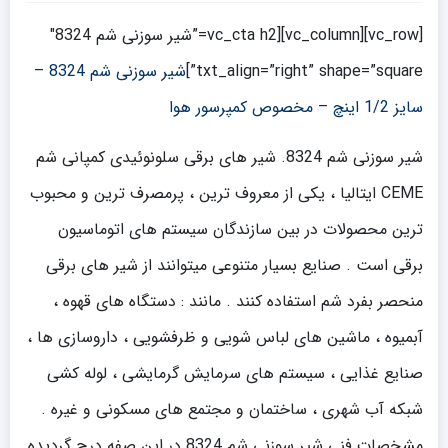
[vc_row][vc_column][vc_cta h2=”شیر سوزنی شم 8324″
txt_align=”right” shape=”square”]
شیر سوزنی شم 8324 –
سایز 1/2 اینچ – مخصوص کمپرسور هوا
شیر سوزنی شم 8324. شیر های برقی سلونوئیدی کمپانی شم
CEME ایتالیا ، یکی از معروف ترین ، پرمصرف ترین و محبوب
ترین محصولات در بین سازندگان سیستم های اتوماسیون
برقی است . صنایع بسیار متنوعی میتوانند از شیر های برقی
منحصر بفرد شم استفاده کنند . مانند : دستگاه های قهوه ،
آبمیوه ، ماشین های لباس شویی و ظرفشویی ، داروسازی ها ،
صنایع غذایی ، سیستم های سرمایش گرمایشی ، لوله کشی
شبکه آب شهری ، ساختمان و مجتمع های مسکونی و غیره .
مشخصات فنی شیر سوزنی شم 8324 در این صفه درج گردیده