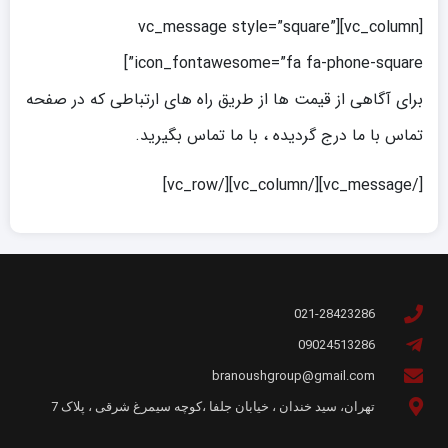
[vc_column][vc_message style=”square”
icon_fontawesome=”fa fa-phone-square”]
برای آگاهی از قیمت ها از طریق راه های ارتباطی که در صفحه
تماس با ما درج گردیده ، با ما تماس بگیرید.
[/vc_message][/vc_column][/vc_row]
021-28423286
09024513286
branoushgroup@gmail.com
تهران، سید خندان ، خیابان جلفا ،کوچه سیمرغ شرقی ، پلاک 7