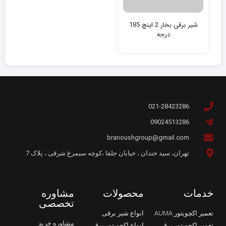
شیر برقی بخار 2 اینچ 185
درجه
021-28423286
09024513286
branoushgroup@gmail.com
تهران، سید خندان ، خیابان جلفا ،کوچه سیمرغ شرقی ، پلاک 7
خدمات
محصولات
مشاوره
تخصصی
تعمیر اکچویتور AUMA
انواع شیر برقی
مشاوره خرید
تعمیر اکچویتور برقی
انواع اکچویتور برقی