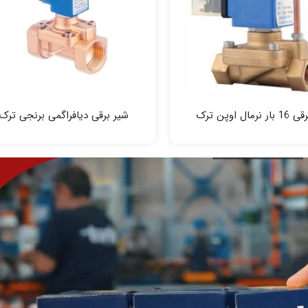
رمال اوپن ترک
شیر برقی دیافراگمی برنجی ترک