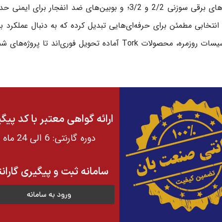
شیرهای برقی استیل 316 برای محیط‌های خورنده؛ شیرهای برقی سوزنی 2/2 و 3/2؛ و بوبین‌های ضد انفجار برا
لات با مهندسی دقیق و دوام بالا، Tork را به انتخابی مطمئن برای حرفه‌ای‌هایی تبدیل کرده که به دنبال عملک
هستند. چه در سیستم‌های صنعتی پیچیده و چه در تأسیسات روزمره، محصولات Tork آماده تحویل فوری‌اند تا پر
ارائه گواهی معتبر با کد پیگ
دوره گارنتی: 6 الی 24 ماه
سامانه ثبت و پیگیری گاران
ورود به سامانه