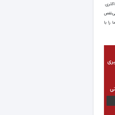
ی ایمنی حداکثری.
رد بی‌نقص
وژه‌های شما را با
یری
تی