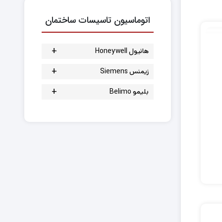
کنترل بال ولو
اتوماسیون تاسیسات ساختمان
+
هانیول Honeywell
شیر سه راهه موتوری
+
زیمنس Siemens
شیر دوراهه موتوری
شیر سه راهه موتوری
+
بلیمو Belimo
موتور شیر
شیر دو راهه موتوری
بال ولو رزوه ای
موتور دمپر
موتور شیر
اکچویتور شیر
سنسور دما و رطوبت
موتور دمپر
موتور شیر
کنترلر
سنسور دما و رطوبت
ترموستات
کنترلر
شیر بالانسینگ
ترموستات