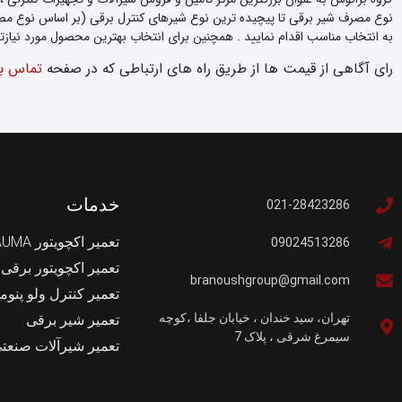
نوع مصرف شیر برقی تا پیچیده ترین نوع شیرهای کنترل برقی (بر اساس نوع مصر
به انتخاب مناسب اقدام نمایید . همچنین برای انتخاب بهترین محصول مورد نیازتان
رای آگاهی از قیمت ها از طریق راه های ارتباطی که در صفحه
تماس با
خدمات
021-28423286
تعمیر اکچویتور AUMA
09024513286
تعمیر اکچویتور برقی
branoushgroup@gmail.com
تعمیر کنترل ولو پنوم
تهران، سید خندان ، خیابان جلفا ،کوچه
تعمیر شیر برقی
سیمرغ شرقی ، پلاک 7
تعمیر شیرآلات صنعت