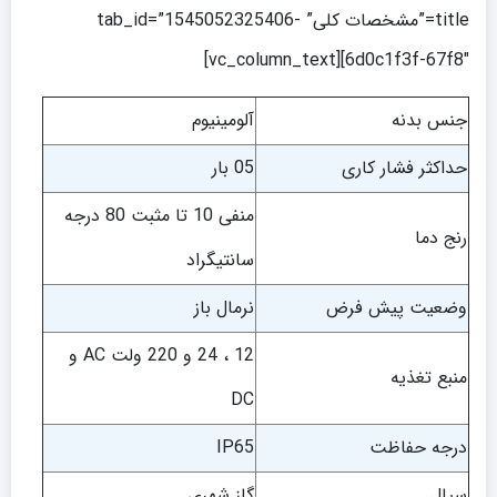
title=”مشخصات کلی” tab_id=”1545052325406-
6d0c1f3f-67f8″][vc_column_text]
جنس بدنه
آلومینیوم
حداکثر فشار کاری
05 بار
منفی 10 تا مثبت 80 درجه
رنج دما
سانتیگراد
وضعیت پیش فرض
نرمال باز
12 ، 24 و 220 ولت AC و
منبع تغذیه
DC
درجه حفاظت
IP65
سیال
گاز شهری