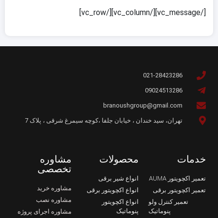
[/vc_message][/vc_column][/vc_row]
021-28423286
09024513286
branoushgroup@gmail.com
تهران، سید خندان ، خیابان جلفا ،کوچه سیمرغ شرقی ، پلاک 7
خدمات
محصولات
مشاوره
تخصصی
تعمیر اکچویتور AUMA
انواع شیر برقی
مشاوره خرید
تعمیر اکچویتور برقی
انواع اکچویتور برقی
مشاوره نصب
تعمیر کنترل ولو
انواع اکچویتور
پنوماتیک
پنوماتیک
مشاوره اجرای پروژه