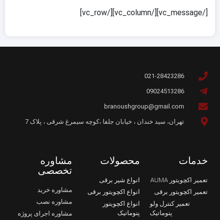
[/vc_message][/vc_column][/vc_row]
021-28423286
09024513286
branoushgroup@gmail.com
تهران، سید خندان ، خیابان جلفا ،کوچه سیمرغ شرقی ، پلاک 7
خدمات
محصولات
مشاوره
تخصصی
تعمیر اکچویتور AUMA
انواع شیر برقی
مشاوره خرید
تعمیر اکچویتور برقی
انواع اکچویتور برقی
مشاوره نصب
تعمیر کنترل ولو
انواع اکچویتور
پنوماتیک
پنوماتیک
مشاوره اجرای پروژه