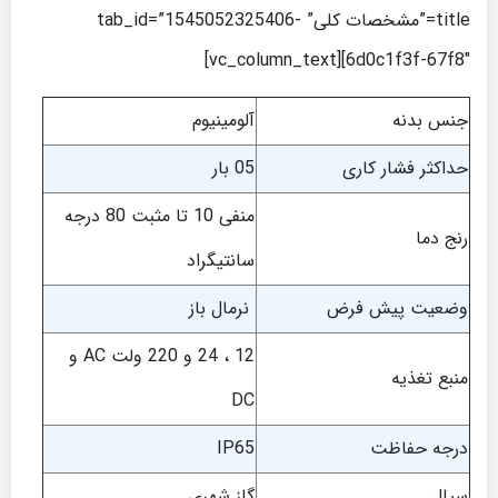
title=”مشخصات کلی” tab_id=”1545052325406-
6d0c1f3f-67f8″][vc_column_text]
جنس بدنه
آلومینیوم
حداکثر فشار کاری
05 بار
منفی 10 تا مثبت 80 درجه
رنج دما
سانتیگراد
وضعیت پیش فرض
نرمال باز
12 ، 24 و 220 ولت AC و
منبع تغذیه
DC
درجه حفاظت
IP65
سیال
گاز شهری