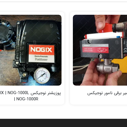
ر برقی نامور نوجیکس
پوزیشنر نوجیکس  NOG-1000L
| NOG-1000R