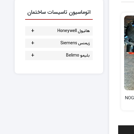
کنترل بال ولو
اتوماسیون تاسیسات ساختمان
+
هانیول Honeywell
شیر سه راهه موتوری
+
زیمنس Siemens
شیر دوراهه موتوری
شیر سه راهه موتوری
+
بلیمو Belimo
موتور شیر
شیر دو راهه موتوری
بال ولو رزوه ای
موتور دمپر
موتور شیر
اکچویتور شیر
سنسور دما و رطوبت
موتور دمپر
موتور شیر
کنترلر
سنسور دما و رطوبت
ترموستات
NOGIX |
کنترلر
شیر بالانسینگ
ترموستات