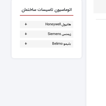
کنترل بال ولو
اتوماسیون تاسیسات ساختمان
+
هانیول Honeywell
شیر سه راهه موتوری
+
زیمنس Siemens
شیر دوراهه موتوری
شیر سه راهه موتوری
+
بلیمو Belimo
موتور شیر
شیر دو راهه موتوری
بال ولو رزوه ای
موتور دمپر
موتور شیر
اکچویتور شیر
سنسور دما و رطوبت
موتور دمپر
موتور شیر
کنترلر
سنسور دما و رطوبت
ترموستات
کنترلر
شیر بالانسینگ
ترموستات