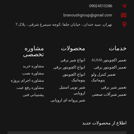
09024513286
branoushgroup@gmail.com
تهران، سید خندان ، خیابان جلفا ،کوچه سیمرغ شرقی ، پلاک 7
خدمات
محصولات
مشاوره
تخصصی
تعمیر اکچویتور AUMA
انواع شیر برقی
مشاوره خرید
تعمیر اکچویتور برقی
انواع اکچویتور برقی
مشاوره نصب
تعمیر کنترل ولو
انواع اکچویتور
پنوماتیک
پنوماتیک
مشاوره اجرای پروژه
تعمیر شیر برقی
شیر توپی استیل
مشاوره رفع عیب
اروپایی
تعمیر شیرآلات صنعتی
پشتیبانی فنی
شیر پروانه ای اروپایی
اطلاع از محصولات جدید