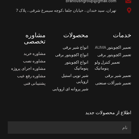
branoushgroup@gmail.com
تهران، سید خندان ، خیابان جلفا ،کوچه سیمرغ شرقی ، پلاک 7
خدمات
محصولات
مشاوره
تخصصی
تعمیر اکچویتور AUMA
انواع شیر برقی
مشاوره خرید
تعمیر اکچویتور برقی
انواع اکچویتور برقی
مشاوره نصب
تعمیر کنترل ولو
انواع اکچویتور
پنوماتیک
پنوماتیک
مشاوره اجرای پروژه
تعمیر شیر برقی
شیر توپی استیل
مشاوره رفع عیب
اروپایی
تعمیر شیرآلات صنعتی
پشتیبانی فنی
شیر پروانه ای اروپایی
اطلاع از محصولات جدید