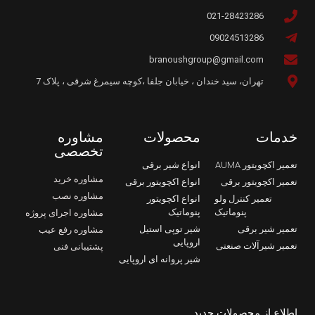
021-28423286
09024513286
branoushgroup@gmail.com
تهران، سید خندان ، خیابان جلفا ،کوچه سیمرغ شرقی ، پلاک 7
خدمات
محصولات
مشاوره
تخصصی
تعمیر اکچویتور AUMA
انواع شیر برقی
مشاوره خرید
تعمیر اکچویتور برقی
انواع اکچویتور برقی
مشاوره نصب
تعمیر کنترل ولو
انواع اکچویتور
پنوماتیک
پنوماتیک
مشاوره اجرای پروژه
تعمیر شیر برقی
شیر توپی استیل
مشاوره رفع عیب
اروپایی
تعمیر شیرآلات صنعتی
پشتیبانی فنی
شیر پروانه ای اروپایی
اطلاع از محصولات جدید