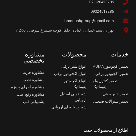
021-28423286
09024513286
branoushgroup@gmail.com
تهران، سید خندان ، خیابان جلفا ،کوچه سیمرغ شرقی ، پلاک 7
خدمات
محصولات
مشاوره
تخصصی
تعمیر اکچویتور AUMA
انواع شیر برقی
مشاوره خرید
تعمیر اکچویتور برقی
انواع اکچویتور برقی
مشاوره نصب
تعمیر کنترل ولو
انواع اکچویتور
پنوماتیک
پنوماتیک
مشاوره اجرای پروژه
تعمیر شیر برقی
شیر توپی استیل
مشاوره رفع عیب
اروپایی
تعمیر شیرآلات صنعتی
پشتیبانی فنی
شیر پروانه ای اروپایی
اطلاع از محصولات جدید