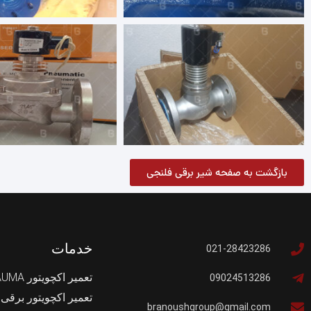
بازگشت به صفحه شیر برقی فلنجی
خدمات
021-28423286
تعمیر اکچویتور AUMA
09024513286
تعمیر اکچویتور برقی
branoushgroup@gmail.com