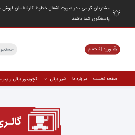
پاسخگوی شما باشند
ورود | ثبت‌نام
صفحه نخست
در باره ما
شیر برقی
اکچویتور برقی و پنو