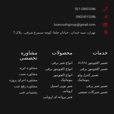
021-28423286
09024513286
branoushgroup@gmail.com
تهران، سید خندان ، خیابان جلفا ،کوچه سیمرغ شرقی ، پلاک 7
خدمات
محصولات
مشاوره
تخصصی
تعمیر اکچویتور AUMA
انواع شیر برقی
مشاوره خرید
تعمیر اکچویتور برقی
انواع اکچویتور برقی
مشاوره نصب
تعمیر کنترل ولو
انواع اکچویتور
پنوماتیک
پنوماتیک
مشاوره اجرای پروژه
تعمیر شیر برقی
شیر توپی استیل
مشاوره رفع عیب
اروپایی
تعمیر شیرآلات صنعتی
پشتیبانی فنی
شیر پروانه ای اروپایی