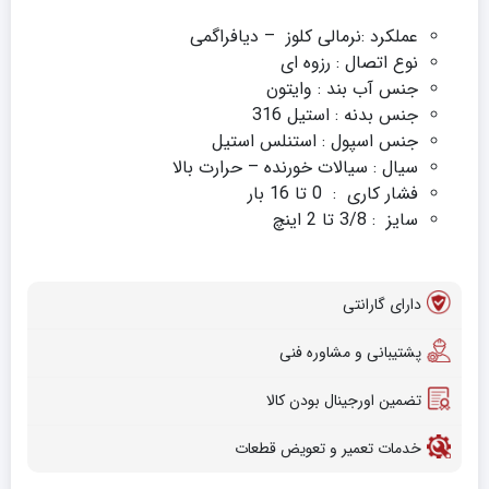
عملکرد :نرمالی کلوز – دیافراگمی
نوع اتصال : رزوه ای
جنس آب بند : وایتون
جنس بدنه : استیل 316
جنس اسپول : استنلس استیل
سیال : سیالات خورنده – حرارت بالا
فشار کاری : 0 تا 16 بار
سایز : 3/8 تا 2 اینچ
دارای گارانتی
پشتیبانی و مشاوره فنی
تضمین اورجینال بودن کالا
خدمات تعمیر و تعویض قطعات