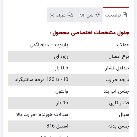
توضیحات
فایل PDF
نظرات (0)
جدول مشخصات اختصاصی محصول :
عملکرد
پایلوت – دیافراگمی
نوع اتصال
رزوه ای
حداقل فشار
0.5 بار
درجه حرارت
10- تا 120 درجه سانتیگراد
جنس آب بند
وایتون
فشار کاری
16 بار
سیال
سیالات خورنده -حرارت بالا
جنس بدنه
استیل 316