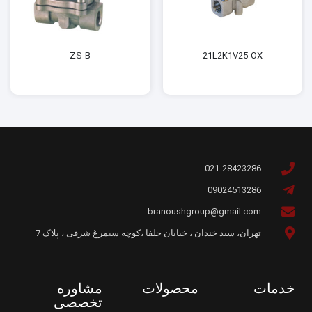
ZS-B
21L2K1V25-OX
021-28423286
09024513286
branoushgroup@gmail.com
تهران، سید خندان ، خیابان جلفا ،کوچه سیمرغ شرقی ، پلاک 7
خدمات
محصولات
مشاوره
تخصصی