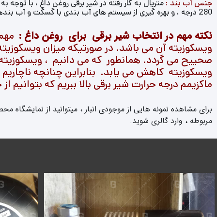
جنس آب بند :
280 درجه ، و بهره گیری از سیستم های آب بندی با گسگت و آب بندها فلزی برای دماهای بالاتر تا 800 درجه در این گونه از شیرهای برقی مشاهده می گردد.
نکته مهم در انتخاب شیر برقی برای روغن داغ :
مهمت
ویسکوزیته آن می باشد. در صورتیکه میزان ویسکوزیته ب
صحییح می گردد. همانطور که می دانیم ، ویسکوزیته رو
ویسکوزیته کاهش می یابد. بنابراین چنانچه ناچاریم ا
ماکزیمم درجه حرارت شیر برقی بالا ببریم که بتوانیم از
برای مشاهده نمونه هایی از موجودی انبار ، میتوانید از نمایشگاه محص
مربوطه ، وارد گالری شوید.