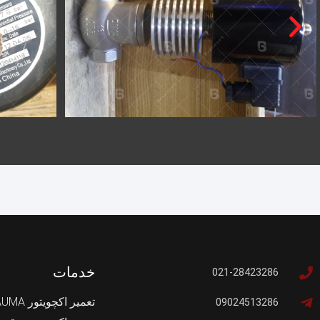
خدمات
021-28423286
تعمیر اکچویتور AUMA
09024513286