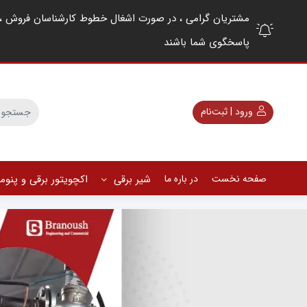
پاسخگوی شما باشند
ورود | ثبت‌نام
صفحه نخست
در باره ما
شیر برقی
اکچویتور برقی و پنو