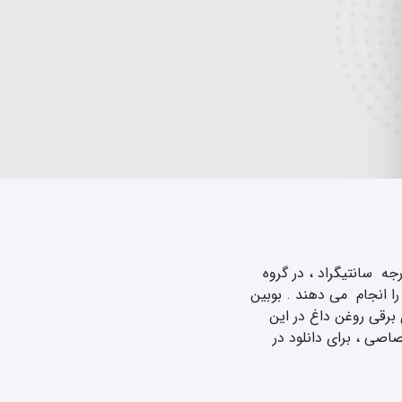
قی برای استفاده در سیستم های کنترلی مربوط به عبور روغن داغ در دماهای 180 – 200 – 250 – 280 -350 -400 و 800 درجه سانتیگراد ، در گروه
ا انجام می دهند . بوبین
ت اجمالی شیرهای برقی روغن داغ در این
صی ، برای دانلود در