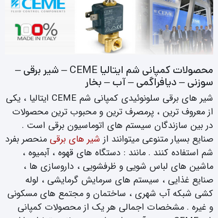
محصولات کمپانی شم ایتالیا CEME – شیر برقی –
سوزنی – دیافراگمی – آب – بخار
شیر های برقی سلونوئیدی کمپانی شم CEME ایتالیا ، یکی
از معروف ترین ، پرمصرف ترین و محبوب ترین محصولات
در بین سازندگان سیستم های اتوماسیون برقی است .
صنایع بسیار متنوعی میتوانند از
شیر های برقی
منحصر بفرد
شم استفاده کنند . مانند : دستگاه های قهوه ، آبمیوه ،
ماشین های لباس شویی و ظرفشویی ، داروسازی ها ،
صنایع غذایی ، سیستم های سرمایش گرمایشی ، لوله
کشی شبکه آب شهری ، ساختمان و مجتمع های مسکونی
و غیره . مشخصات اجمالی هر یک از محصولات کمپانی