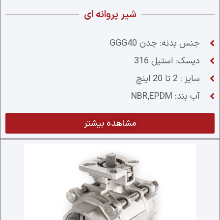
شیر پروانه ای
جنس بدنه: چدن GGG40
دیسک: استیل 316
سایز : 2 تا 20 اینچ
آب بند: NBR,EPDM
مشاهده بیشتر