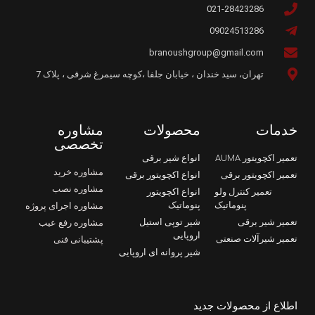
021-28423286
09024513286
branoushgroup@gmail.com
تهران، سید خندان ، خیابان جلفا ،کوچه سیمرغ شرقی ، پلاک 7
خدمات
محصولات
مشاوره
تخصصی
تعمیر اکچویتور AUMA
انواع شیر برقی
مشاوره خرید
تعمیر اکچویتور برقی
انواع اکچویتور برقی
مشاوره نصب
تعمیر کنترل ولو
انواع اکچویتور
پنوماتیک
پنوماتیک
مشاوره اجرای پروژه
تعمیر شیر برقی
شیر توپی استیل
مشاوره رفع عیب
اروپایی
تعمیر شیرآلات صنعتی
پشتیبانی فنی
شیر پروانه ای اروپایی
اطلاع از محصولات جدید