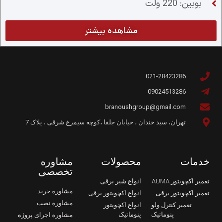
بوبین: 220 ولت
مشاهده بیشتر
021-28423286
09024513286
branoushgroup@gmail.com
تهران، سید خندان ، خیابان جلفا ،کوچه سیمرغ شرقی ، پلاک 7
خدمات
محصولات
مشاوره
تخصصی
تعمیر اکچویتور AUMA
انواع شیر برقی
مشاوره خرید
تعمیر اکچویتور برقی
انواع اکچویتور برقی
مشاوره نصب
تعمیر کنترل ولو
انواع اکچویتور
پنوماتیک
پنوماتیک
مشاوره اجرای پروژه