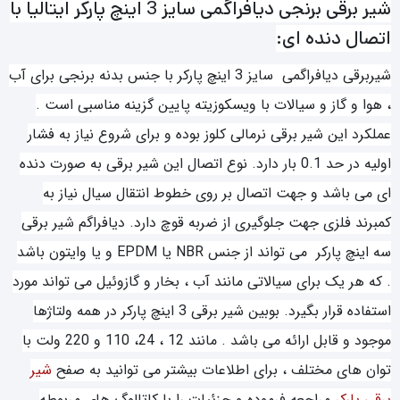
شیر برقی برنجی دیافراگمی سایز 3 اینچ پارکر ایتالیا با
اتصال دنده ای:
شیربرقی دیافراگمی سایز 3 اینچ پارکر با جنس بدنه برنجی برای آب
، هوا و گاز و سیالات با ویسکوزیته پایین گزینه مناسبی است .
عملکرد این شیر برقی نرمالی کلوز بوده و برای شروع نیاز به فشار
اولیه در حد 0.1 بار دارد. نوع اتصال این شیر برقی به صورت دنده
ای می باشد و جهت اتصال بر روی خطوط انتقال سیال نیاز به
کمبرند فلزی جهت جلوگیری از ضربه قوچ دارد. دیافراگم شیر برقی
سه اینچ پارکر می تواند از جنس NBR یا EPDM و یا وایتون باشد
. که هر یک برای سیالاتی مانند آب ، بخار و گازوئیل می تواند مورد
استفاده قرار بگیرد. بوبین شیر برقی 3 اینچ پارکر در همه ولتاژها
موجود و قابل ارائه می باشد . مانند 12 ، 24، 110 و 220 ولت با
توان های مختلف ، برای اطلاعات بیشتر می توانید به صفح
شیر
برقی پارکر
مراجعه فرموده و جزئیات را با کاتالوگ های مربوطه