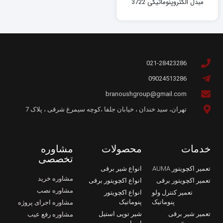
مبدل الکتروپنوماتیکی 3722
021-28423286
09024513286
branoushgroup@gmail.com
تهران، سید خندان ، خیابان جلفا ،کوچه سیمرغ شرقی ، پلاک 7
خدمات
محصولات
مشاوره
تخصصی
تعمیر اکچویتور AUMA
انواع شیر برقی
مشاوره خرید
تعمیر اکچویتور برقی
انواع اکچویتور برقی
مشاوره نصب
تعمیر کنترل ولو
انواع اکچویتور
پنوماتیک
پنوماتیک
مشاوره اجرای پروژه
تعمیر شیر برقی
شیر توپی استیل
مشاوره رفع عیب