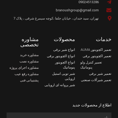
09024513286
branoushgroup@gmail.com
تهران، سید خندان ، خیابان جلفا ،کوچه سیمرغ شرقی ، پلاک 7
خدمات
محصولات
مشاوره
تخصصی
تعمیر اکچویتور AUMA
انواع شیر برقی
مشاوره خرید
تعمیر اکچویتور برقی
انواع اکچویتور برقی
مشاوره نصب
تعمیر کنترل ولو
انواع اکچویتور
پنوماتیک
پنوماتیک
مشاوره اجرای پروژه
تعمیر شیر برقی
شیر توپی استیل
مشاوره رفع عیب
اروپایی
تعمیر شیرآلات صنعتی
پشتیبانی فنی
شیر پروانه ای اروپایی
اطلاع از محصولات جدید