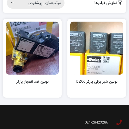
نمایش فیلترها
بوبین شیر برقی پارکر DZ06
بوبین ضد انفجار پارکر
021-28423286