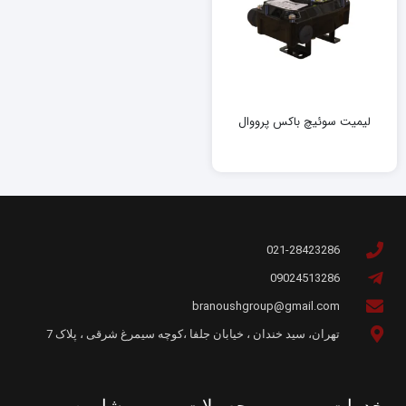
لیمیت سوئیچ باکس پرووال
021-28423286
09024513286
branoushgroup@gmail.com
تهران، سید خندان ، خیابان جلفا ،کوچه سیمرغ شرقی ، پلاک 7
خدمات
محصولات
مشاوره