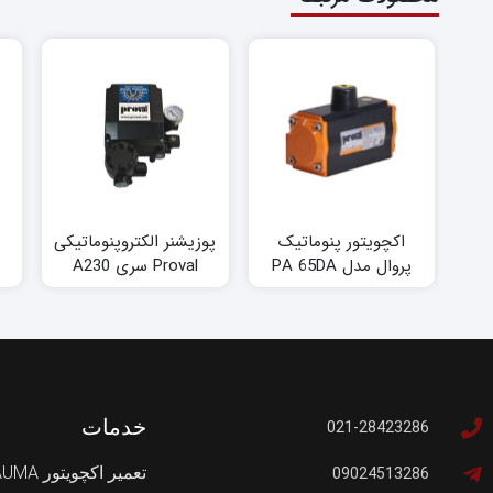
اکچویتور پنوماتیک
پوزیشنر الکتروپنوماتیکی
پروال مدل PA 65DA
Proval سری A230
خدمات
021-28423286
تعمیر اکچویتور AUMA
09024513286