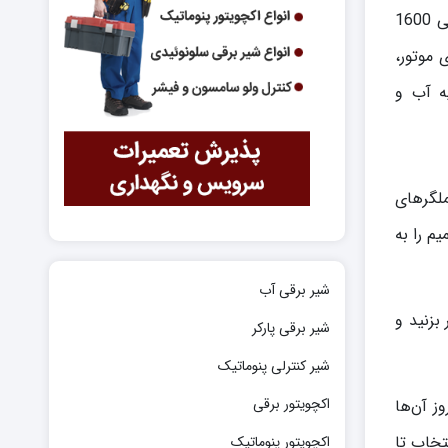
اکچویتور برقی پروال مدل COM1600 یکی از قوی‌ترین اکچویتورهای الکتریکی سری A100 Compact است که با گشتاور خروجی 1600
 موتور،
ه آب و
ملگرهای
م را به
شیر برقی آب
بزنید و
شیر برقی پارکر
شیر کنترلی پنوماتیک
اکچویتور برقی
ز آن‌ها
تخاب تا
اکچویتور پنوماتیک