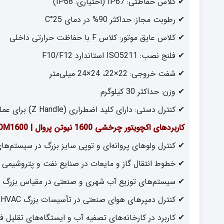
✔ کلاس حفاظتی: IP67 (اختیاری: IP68)
✔ رطوبت مجاز: حداکثر 90% در دمای 25°C
✔ کلاس عایق موتور: کلاس F با حفاظت حرارتی داخلی
✔ فلنج نصب: ISO5211 استاندارد F10/F12
✔ شفت خروجی: 22×22، 24×24 میلی‌متر
✔ وزن: حداکثر 30 کیلوگرم
✔ کنترل دستی: دارای کلید اضطراری (Z Handle) برای عملکرد دستی در صورت قطع برق
کاربردهای اکچویتور چرخشی 1600 نیوتن پروال | COM1600
✔ کنترل ولوهای پروانه‌ای و توپی سایز بزرگ در سیستم‌ه
✔ خطوط انتقال گاز و مایعات در صنایع نفت و پتروشیمی
✔ سیستم‌های توزیع آب شهری و صنعتی در مقیاس بزرگ
✔ کنترل دمپرهای هوای صنعتی در تأسیسات بزرگ HVAC
✔ کاربرد در کارخانه‌های تصفیه آب و ایستگاه‌های تقلیل ف