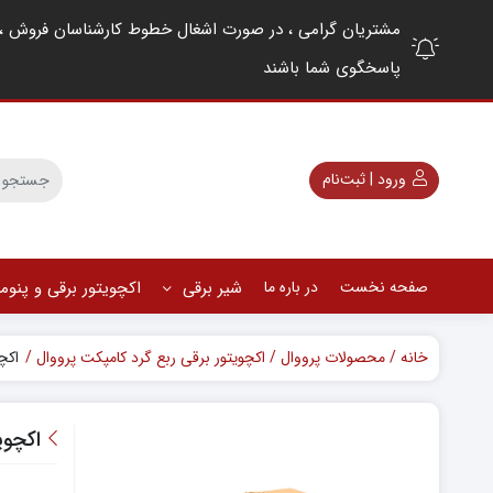
پاسخگوی شما باشند
ورود | ثبت‌نام
صفحه نخست
در باره ما
شیر برقی
اکچویتور برقی و پنو
خانه
محصولات پرووال
اکچویتور برقی ربع گرد کامپکت پرووال
اکچویتور 
اکچویتور برقی