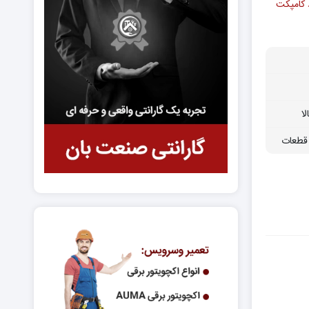
د کامپکت
ا
قطعات