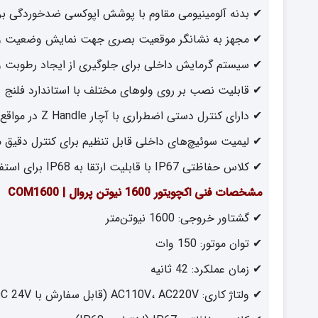
✔ بدنه آلومینیومی مقاوم با پوشش اپوکسی ضدخوردگی بر
✔ مجهز به نشانگر موقعیت بصری جهت نمایش وضعیت و
✔ سیستم گرمایش داخلی برای جلوگیری از ایجاد رطوبت 
✔ قابلیت نصب بر روی ولوهای مختلف با استاندارد فلنج ISO5211
✔ دارای کنترل دستی اضطراری با آچار Z Handle در مواقع قطع برق
✔ لیمیت سوئیچ‌های داخلی قابل تنظیم برای کنترل دقیق 
✔ کلاس حفاظتی IP67 با قابلیت ارتقا به IP68 برای استفاده در محیط‌های صنعتی سخت
مشخصات فنی اکچویتور 1600 نیوتن پروال | COM1600
✔ گشتاور خروجی: 1600 نیوتن‌متر
✔ توان موتور: 150 وات
✔ زمان عملکرد: 42 ثانیه
✔ ولتاژ کاری: AC110V، AC220V (قابل سفارش با AC/DC 24V)