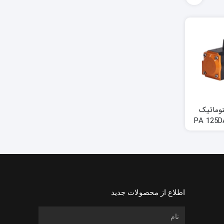
نوماتیک
اکچویتور برقی 100
اکچویتور پنوماتیک
نیوتن کامپکت پرووال
پروال مدل PA 350DA
اطلاع از محصولات جدید