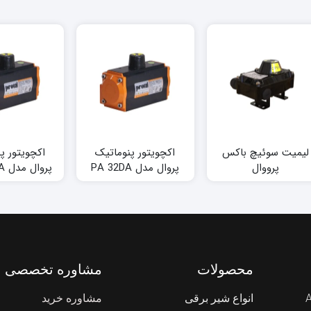
لیمیت سوئیچ باکس
اکچویتور پنوماتیک
اکچویتور پ
پرووال
پروال مدل PA 32DA
پروال مدل PA 125DA
محصولات
مشاوره تخصصی
انواع شیر برقی
مشاوره خرید