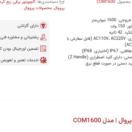
 محصول:
COM1600
دسته‌بندی‌ها:
اکچویتور برقی ربع گر
پرووال
,
محصولات پرووال
 1600 نیوتن‌متر
دارای گارانتی
15 وات
42 ثانیه
پشتیبانی و مشاوره فنی
♦ ولتاژ کاری: AC110V، AC220V (قابل سفارش با
AC
تضمین اورجینال بودن کال
 (اختیاری: IP68)
♦ کنترل دستی: دارای کلید اضطراری (Z Handle)
خدمات تعمیر و تعویض 
کرد دستی در صورت قطع برق