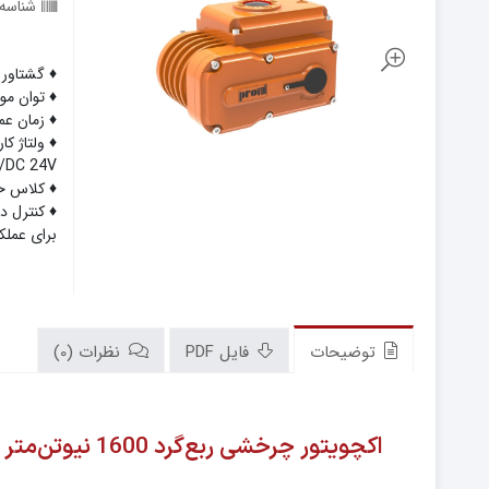
شناسه
♦ گشتاور خروجی:
♦ توان موتور: 0
♦ زمان عملکرد: 
/DC 24V)
♦ کلاس حفاظتی: IP67
برای عمل
توضیحات
فایل PDF
نظرات (0)
اکچویتور چرخشی ربع‌گرد 1600 نیوتن‌متر پروال | مدل COM1600