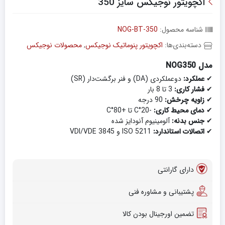
اکچویتور نوجیکس سایز 350
شناسه محصول:
NOG-BT-350
دسته‌بندی‌ها:
اکچویتور پنوماتیک نوجیکس
,
محصولات نوجیکس
مدل NOG350
✔
عملکرد:
دو‌عملکردی (DA) و فنر برگشت‌دار (SR)
✔
فشار کاری:
3 تا 8 بار
✔
زاویه چرخش:
90 درجه
✔
دمای محیط کاری:
-20°C تا +80°C
✔
جنس بدنه:
آلومینیوم آنودایز شده
✔
اتصالات استاندارد:
ISO 5211 و VDI/VDE 3845
دارای گارانتی
پشتیبانی و مشاوره فنی
تضمین اورجینال بودن کالا