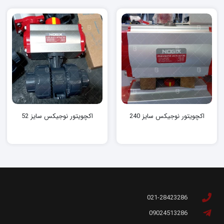
اکچویتور نوجیکس سایز 240
اکچویتور نوجیکس سایز 52
021-28423286
09024513286