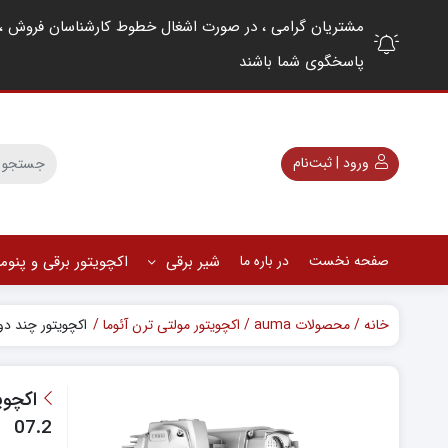
پاسخگوی شما باشند
ورود | ثبت‌نام
صفحه نخست
در باره ما
شیر برقی
اکچویتور برقی و پنو
خانه
محصولات auma
اکچویتور مولتی ترن آئوما
اکچویتور چند دور ضد انفجار () AUMA
07.2