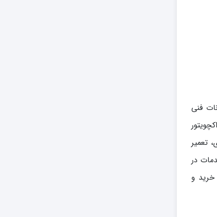
انات فنی
چویتور
ی، تعمیر
دمات در
خرید و