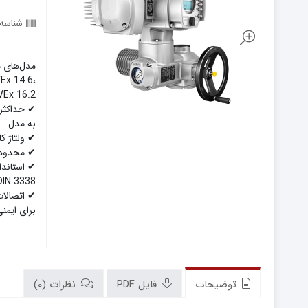
شناسه
Ex 14.6،
VEx 16.2
به مدل
✔ ولتاژ کاری: 380-480V
✔ محدوده دمای
DIN 3338
برای ایمن
توضیحات
فایل PDF
نظرات (0)