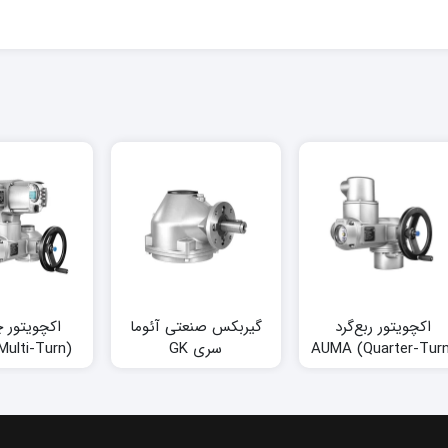
اکچویتور ربع‌گرد
گیربکس صنعتی آئوما
اکچویتور چ
(Quarter-Turn) AUMA
سری GK
مدل SQ
مدل SAV 07.2