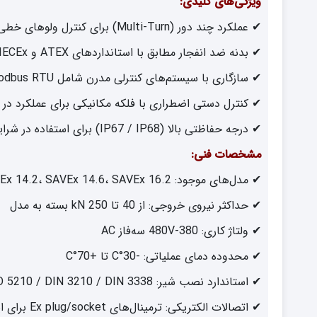
ویژگی‌های کلیدی:
✔ عملکرد چند دور (Multi-Turn) برای کنترل ولوهای خطی و چرخشی
✔ بدنه ضد انفجار مطابق با استانداردهای ATEX و IECEx
✔ سازگاری با سیستم‌های کنترلی مدرن شامل Profibus DP، Modbus RTU و HART
✔ کنترل دستی اضطراری با فلکه مکانیکی برای عملکرد در 
✔ درجه حفاظتی بالا (IP67 / IP68) برای استفاده در شرایط محیطی سخت
مشخصات فنی:
✔ مدل‌های موجود: SAVEx 07.2، SAVEx 07.6، SAVEx 10.2، SAVEx 14.2، SAVEx 14.6، SAVEx 16.2
✔ حداکثر نیروی خروجی: از 40 تا 250 kN بسته به مدل
✔ ولتاژ کاری: 380-480V سه‌فاز AC
✔ محدوده دمای عملیاتی: -30°C تا +70°C
✔ استاندارد نصب شیر: EN ISO 5210 / DIN 3210 / DIN 3338
✔ اتصالات الکتریکی: ترمینال‌های Ex plug/socket برای ایمنی بیشتر