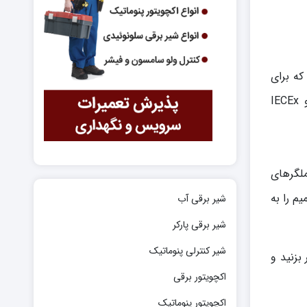
 دور ضد انفجار (Explosion-Proof Multi-Turn Actuator) است که برای
کنترل شیرهای صنعتی در محیط‌های خطرناک طراحی شده است. این اکچویتور مطابق با استانداردهای ضد انفجار ATEX و IECEx
ملگرهای
م را به
شیر برقی آب
شیر برقی پارکر
شیر کنترلی پنوماتیک
بزنید و
اکچویتور برقی
اکچویتور پنوماتیک