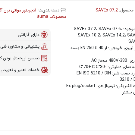
 محصول:
SAVEx 07.2
دسته‌بندی‌ها:
اکچویتور مولتی ترن آئ
محصولات auma
مدل‌های موجود: SAVEx 07.2، SAVEx 07.6،
دارای گارانتی
SAVEx 10.2، SAVEx 14.2، SAV
SA
پشتیبانی و مشاوره فنی
✔ حداکثر نیروی خروجی: از 40 تا 250 kN بسته
تضمین اورجینال بودن کال
 سه‌فاز AC
 عملیاتی: -30°C تا +70°C
خدمات تعمیر و تعویض 
✔ استاندارد نصب شیر: EN ISO 5210 / DIN
3210 / 
✔ اتصالات الکتریکی: ترمینال‌های Ex plug/socket
ی بیشتر