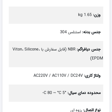
وزن
:
1.65 kg
جنس بدنه
:
استنلس 304
جنس دیافراگم
:
NBR (قابل سفارش با Viton، Silicone،
EPDM)
ولتاژ کاری
:
AC220V / AC110V / DC24V
محدوده دمای سیال
:
°C 80 ~ °C 5-
نوع اتصال
:
رزوه ای