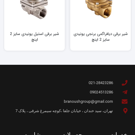
شیر برقی دیافراگمی برنجی یونیدی
شیر برقی استیل یونیدی سایز 2
سایز 2 اینچ
اینچ
021-28423286
09024513286
branoushgroup@gmail.com
تهران، سید خندان ، خیابان جلفا ،کوچه سیمرغ شرقی ، پلاک 7
خدمات
محصولات
مشاوره