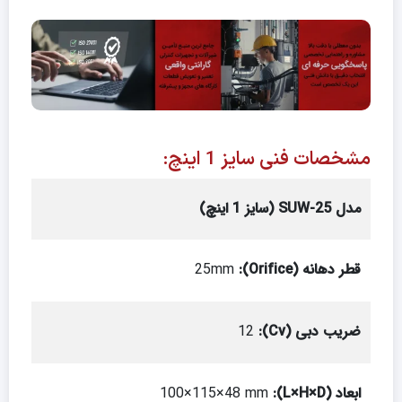
مشخصات فنی سایز 1 اینچ:
مدل
SUW-25 (
سایز 1 اینچ
)
قطر دهانه
(Orifice):
25mm
ضریب دبی
(Cv):
12
ابعاد
(L×H×D):
100×115×48 mm