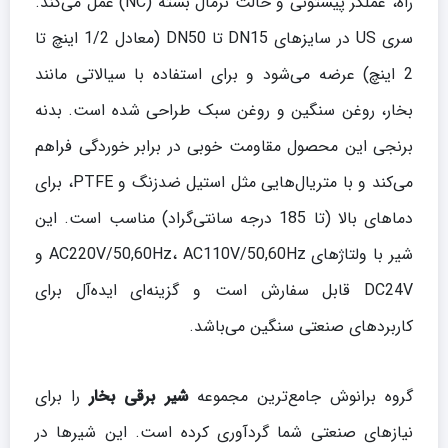
راه، عملگر پیستونی و حالت نرمال بسته (NC) عمل می‌کند.
سری US در سایزهای DN15 تا DN50 (معادل 1/2 اینچ تا
2 اینچ) عرضه می‌شود و برای استفاده با سیالاتی مانند
بخار، روغن سنگین و روغن سبک طراحی شده است. بدنه
برنجی این محصول مقاومت خوبی در برابر خوردگی فراهم
می‌کند و با متریال‌هایی مثل استیل ضدزنگ و PTFE، برای
دماهای بالا (تا 185 درجه سانتی‌گراد) مناسب است. این
شیر با ولتاژهای AC220V/50,60Hz، AC110V/50,60Hz و
DC24V قابل سفارش است و گزینه‌ای ایده‌آل برای
کاربردهای صنعتی سنگین می‌باشد.
گروه برانوش جامع‌ترین مجموعه
شیر برقی بخار
را برای
نیازهای صنعتی شما گردآوری کرده است. این شیرها در