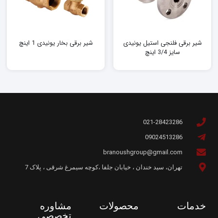
شیر برقی فلنجی استیل یونیدی
شیر برقی بخار یونیدی 1 اینچ
سایز 3/4 اینچ
021-28423286
09024513286
branoushgroup@gmail.com
تهران، سید خندان ، خیابان جلفا ،کوچه سیمرغ شرقی ، پلاک 7
خدمات
محصولات
مشاوره
تخصصی