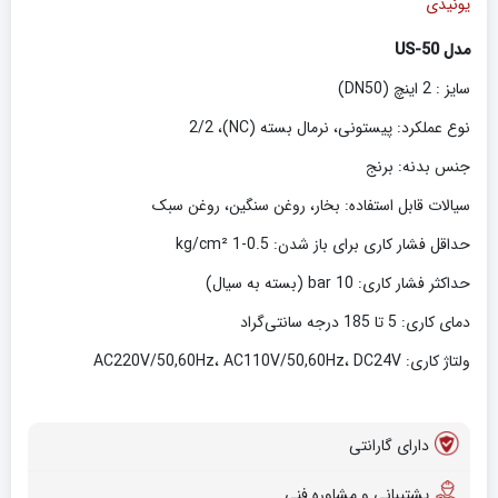
یونیدی
مدل US-50
سایز : 2 اینچ (DN50)
نوع عملکرد: پیستونی، نرمال بسته (NC)، 2/2
جنس بدنه: برنج
سیالات قابل استفاده: بخار، روغن سنگین، روغن سبک
حداقل فشار کاری برای باز شدن: 0.5-1 kg/cm²
حداکثر فشار کاری: 10 bar (بسته به سیال)
دمای کاری: 5 تا 185 درجه سانتی‌گراد
ولتاژ کاری: AC220V/50,60Hz، AC110V/50,60Hz، DC24V
دارای گارانتی
پشتیبانی و مشاوره فنی