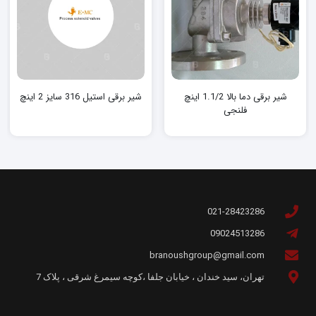
شیر برقی دما بالا 1.1/2 اینچ
شیر برقی استیل 316 سایز 2 اینچ
فلنجی
021-28423286
09024513286
branoushgroup@gmail.com
تهران، سید خندان ، خیابان جلفا ،کوچه سیمرغ شرقی ، پلاک 7