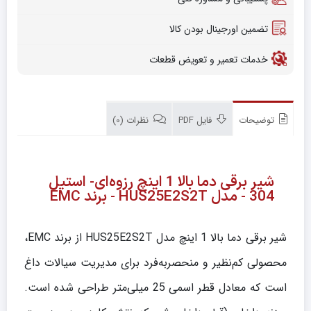
تضمین اورجینال بودن کالا
خدمات تعمیر و تعویض قطعات
توضیحات
فایل PDF
نظرات (0)
شیر برقی دما بالا 1 اینچ رزوه‌ای- استیل
304 - مدل HUS25E2S2T - برند EMC
شیر برقی دما بالا 1 اینچ مدل HUS25E2S2T از برند EMC،
محصولی کم‌نظیر و منحصربه‌فرد برای مدیریت سیالات داغ
است که معادل قطر اسمی 25 میلی‌متر طراحی شده است.