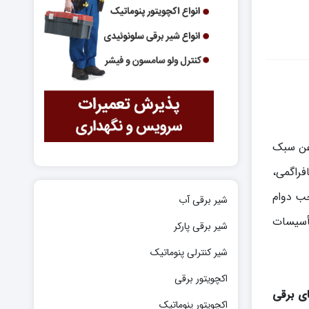
 و روغن سبک
ل ساختار دیافراگمی،
شده و دیافراگم از NBR می‌باشد که موجب دوام
شیر برقی آب
 صنعتی، تأسیسات
شیر برقی پارکر
شیر کنترلی پنوماتیک
اکچویتور برقی
ی برقی
اکچویتور پنوماتیک