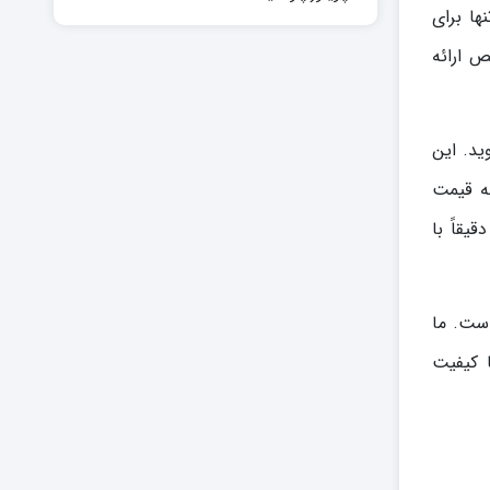
ها برای
دی بی‌نقص ارائه
ید. این
به قیمت
یقاً با
است. ما
 کیفیت