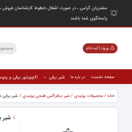
پاسخگوی شما باشند
ورود | ثبت‌نام
صفحه نخست
در باره ما
شیر برقی
اکچویتور برقی و پنو
خانه
محصولات یونیدی
شیر دیافراگمی فلنجی یونیدی
شیر برقی دیافرا
شیر برق