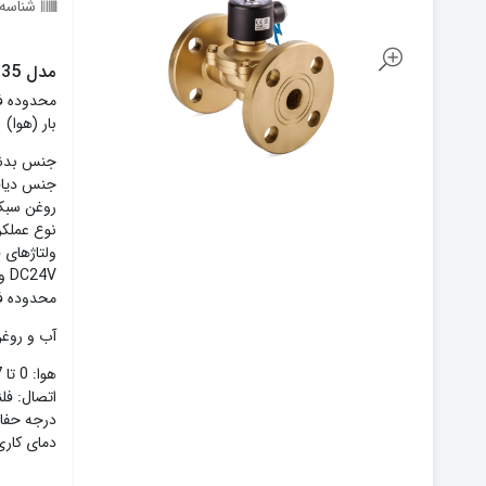
شناسه
مدل UWF-35 (سایز 1.1/4 اینچ)
بار (هوا)
جنس بدنه:
روغن سب
نوع عملکرد: نرم
DC24V و سایر ولتاژهای سفارشی
محدوده فش
آب و روغن سبک
هوا: 0 تا 7 بار
اتصال: فلنجی (150LB، PN16
درجه حفاظت
دمای کاری: 5- تا 80+ درجه سان