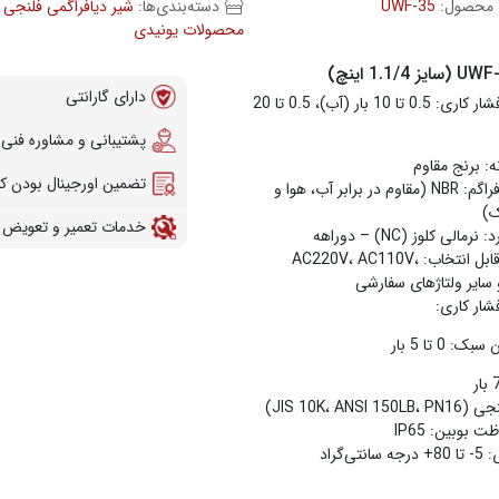
 محصول:
UWF-35
دسته‌بندی‌ها:
شیر دیافراگمی فلنجی 
محصولات یونیدی
دارای گارانتی
محدوده فشار کاری: 0.5 تا 10 بار (آب)، 0.5 تا 20
پشتیبانی و مشاوره فنی
 برنج مقاوم
تضمین اورجینال بودن کال
جنس دیافراگم: NBR (مقاوم در برابر آب، هوا و
ک)
خدمات تعمیر و تعویض 
الی کلوز (NC) – دو‌راهه
ولتاژهای قابل انتخاب: AC220V، AC110V،
ار کاری:
: 0 تا 5 بار
JIS 10K، ANSI )
 بوبین: IP65
تی‌گراد