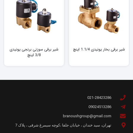
شیر برقی بخار یونیدی 1.1/4 اینچ
شیر برقی سوزنی برنجی یونیدی
3/8 اینچ
021-28423286
09024513286
branoushgroup@gmail.com
تهران، سید خندان ، خیابان جلفا ،کوچه سیمرغ شرقی ، پلاک 7