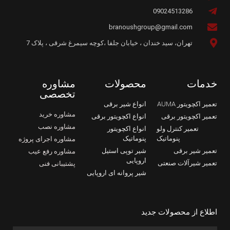
09024513286
branoushgroup@gmail.com
تهران، سید خندان ، خیابان جلفا ،کوچه سیمرغ شرقی ، پلاک 7
خدمات
محصولات
مشاوره
تخصصی
تعمیر اکچویتور AUMA
انواع شیر برقی
مشاوره خرید
تعمیر اکچویتور برقی
انواع اکچویتور برقی
مشاوره نصب
تعمیر کنترل ولو
انواع اکچویتور
پنوماتیک
پنوماتیک
مشاوره اجرای پروژه
تعمیر شیر برقی
شیر توپی استیل
مشاوره رفع عیب
اروپایی
تعمیر شیرآلات صنعتی
پشتیبانی فنی
شیر پروانه ای اروپایی
اطلاع از محصولات جدید