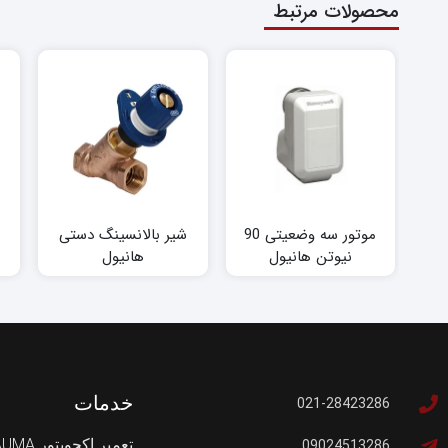
محصولات مرتبط
موتور سه وضعیتی 90
شیر بالانسینگ دستی
نیوتن هانیول
هانیول
خدمات
021-28423286
تعمیر اکچویتور AUMA
09024513286