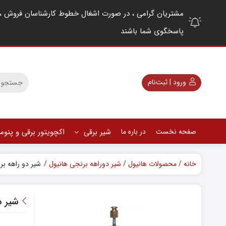
پاسخگوی شما باشند
ورود | ثبت‌نام
صفحه نخست
در باره ما
شیر برقی
اکچویتور برقی و پنو
خانه
محصولات هانیول
شیر دوراهه برنجی هانیول
شیر دو راهه برنجی
شیر دو