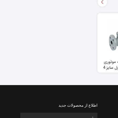
 موتوری
شیر سه راهه برنجی
سنسور دما کانالی و
فلنجی هانیول سایز 4
موتوری هانیول سایز 2
مستغرق هانیول LF20
اینچ
اطلاع از محصولات جدید