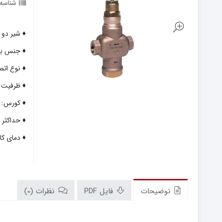
شناسه
♦ شیر دو راهه سر
♦ جنس بدن
♦ نوع اتص
♦ ظرفیت جریان 
♦ کورس: 20 میلی متر
♦ حداکثر فشا
♦ دمای کاری: 2 تا 170 درج
توضیحات
فایل PDF
نظرات (0)