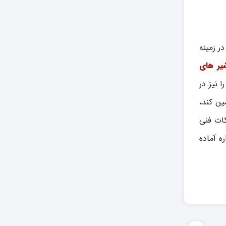
ر زمینه
یر های
 نیز در
ین کند،
کات فنی
 آماده