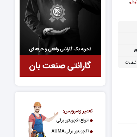
یول
,
ا
قطعات