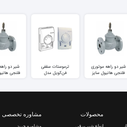
شیر دو راهه موتوری
ترموستات سقفی
شیر دو راهه
فلنجی هانیول سایز
فن‌کویل مدل
2.1/2 اینچ
T6372/T6373 هانیول
اینچ
محصولات
مشاوره تخصصی
انواع شیر برقی
مشاوره خرید