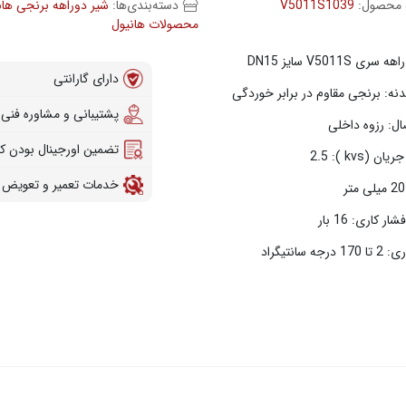
 محصول:
V5011S1039
دسته‌بندی‌ها:
شیر دوراهه برنجی هان
محصولات هانیول
ی V5011S سایز DN15
دارای گارانتی
ه: برنجی مقاوم در برابر خوردگی
پشتیبانی و مشاوره فنی
ال: رزوه داخلی
تضمین اورجینال بودن کال
(kvs ): 2.5
خدمات تعمیر و تعویض 
ر کاری: 16 بار
ه سانتیگراد