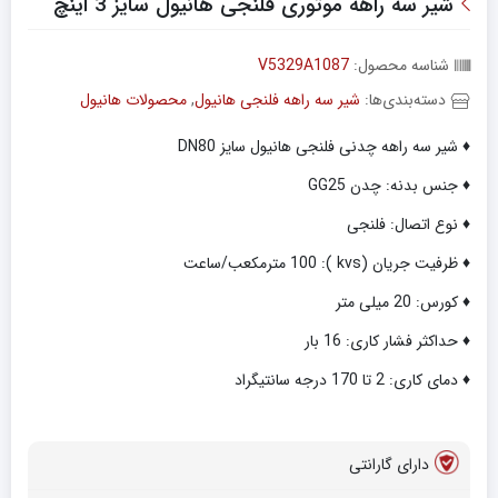
شیر سه راهه موتوری فلنجی هانیول سایز 3 اینچ
شناسه محصول:
V5329A1087
دسته‌بندی‌ها:
شیر سه راهه فلنجی هانیول
,
محصولات هانیول
♦ شیر سه راهه چدنی فلنجی هانیول سایز DN80
♦ جنس بدنه: چدن GG25
♦ نوع اتصال: فلنجی
♦ ظرفیت جریان (kvs ): 100 مترمکعب/ساعت
♦ کورس: 20 میلی متر
♦ حداکثر فشار کاری: 16 بار
♦ دمای کاری: 2 تا 170 درجه سانتیگراد
دارای گارانتی