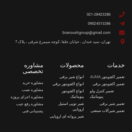
021-28423286
09024513286
branoushgroup@gmail.com
تهران، سید خندان ، خیابان جلفا ،کوچه سیمرغ شرقی ، پلاک 7
خدمات
محصولات
مشاوره
تخصصی
تعمیر اکچویتور AUMA
انواع شیر برقی
مشاوره خرید
تعمیر اکچویتور برقی
انواع اکچویتور برقی
مشاوره نصب
تعمیر کنترل ولو
انواع اکچویتور
پنوماتیک
پنوماتیک
مشاوره اجرای پروژه
تعمیر شیر برقی
شیر توپی استیل
مشاوره رفع عیب
اروپایی
تعمیر شیرآلات صنعتی
پشتیبانی فنی
شیر پروانه ای اروپایی