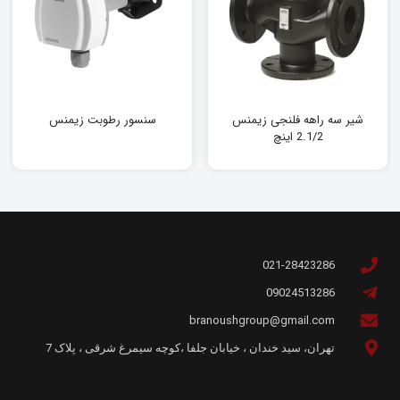
شیر سه راهه فلنجی زیمنس
سنسور رطوبت زیمنس
2.1/2 اینچ
021-28423286
09024513286
branoushgroup@gmail.com
تهران، سید خندان ، خیابان جلفا ،کوچه سیمرغ شرقی ، پلاک 7