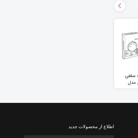
 سقفی
موتور شیر تدریجی
سنسور دما اتاقی هانیول
 مدل
هانیول 600 نیوتن
سری T7460
ول
اطلاع از محصولات جدید