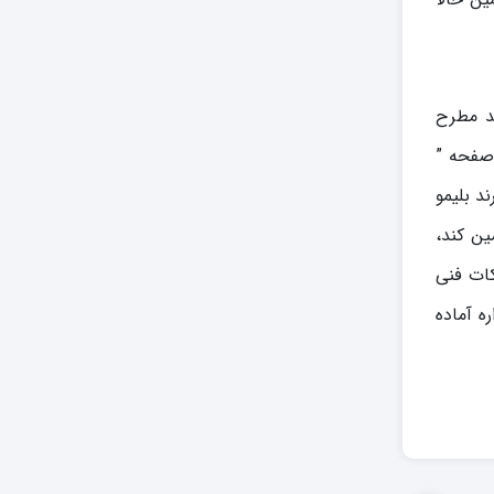
ند مطرح
 صفحه ”
د بلیمو
ین کند،
کات فنی
 آماده