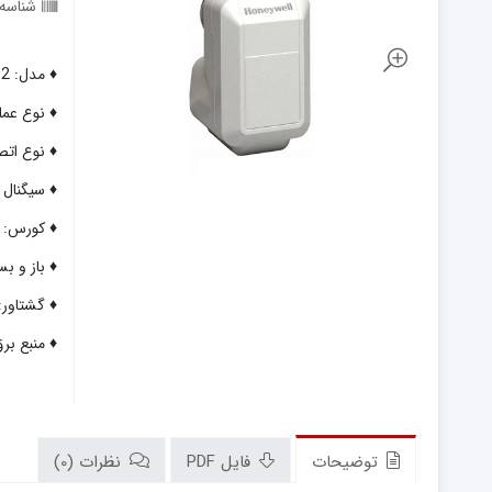
شناسه
♦ مدل: M7410E1002
♦ نوع عمل
♦ نوع اتص
♦ سیگنال کنترل: (2)0
♦ کورس: 5/6 میلیمتر
♦ باز و بست کا
♦ گشتاور: 180 نیوت
♦ منبع برق: 24 ولت متناوب، 8/1 
توضیحات
فایل PDF
نظرات (0)