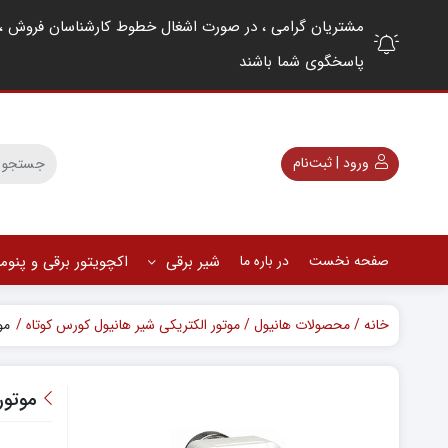
پاسخگوی شما باشند
ورود | ثبت‌نام
صفحه نخست
در باره ما
شیر برقی
اکچویتور برقی و پنو
خانه
محصولات هانیول
موتور الکتریکی شیر هانیول کورس کوتاه
موتو
موتور سه 