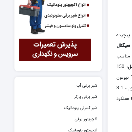
 پیچیده
سیگنال
ن مناسب
ل:
150
180 نیوتون
شیر برقی آب
24 ولت متناوب، 8.1
شیر برقی پارکر
یه با مصرف انرژی بهینه، عملکرد مطمئن و اقتصادی موتور را تضمین می‌کند.) موتور شیر M7410E1002 با عملکرد
شیر کنترلی پنوماتیک
اکچویتور برقی
اکچویتور پنوماتیک