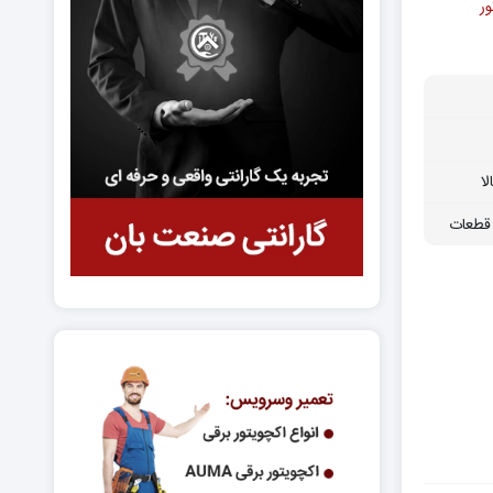
ور
ا
قطعات