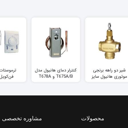
شیر دو راهه برنجی
کنترلر دمای هانیول مدل
ترموستات
موتوری هانیول سایز
T675A/B و T678A
فن‌کویل
1.1/4 اینچ
T6372/T6373 هانی
محصولات
مشاوره تخصصی