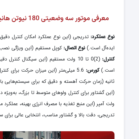
معرفی موتور سه وضعیتی 180 نیوتن هانیول
نوع عملکرد:
تدریجی (این نوع عملکرد امکان کنترل دقیق 
ایده‌آل است.)
نوع اتصال:
کوپل مستقیم (این ویژگی نصب س
کنترل:
(2)0 تا 10 ولت مستقیم (این سیگنال کنت
است.)
کورس:
5.6 میلی‌متر (این میزان حرکت برای کنترل دقیق و روان جریان سیال طراحی شده است.)
ثانیه (زمان حرکت آهسته و دقیق که برای سیستم‌هایی ب
(این گشتاور برای کنترل ولوهای متوسط تا بزرگ، به‌ویژ
تدریجی، دقت بالا و گشتاور مناسب، انتخابی عالی برای س