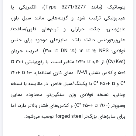
پنوماتیک (مانند Type 3271/3277)، الکتریکی یا
هیدرولیکی ترکیب شود و گزینه‌هایی مانند سیل بلوز،
عایق‌بندی، جکت حرارتی و تریم‌های فلزی/سافت/
های‌پرفورمنس داشته باشد. سایزهای موجود برای جنس
فولادی: NPS ½ تا ۱۲ (DN ۱۵ تا ۳۰۰). ضریب جریان
(Cv/Kvs) از ۰٫۱۲ تا ۱۷۳۰ متغیر است، با رنج‌بیلیتی ۳۰:۱ تا
۵۰:۱ و کلاس نشتی IV-VI. دمای کاری استاندارد -۱۰ تا +۲۲۰
°C و تا +۴۵۰ °C با پکینگ/سیل خاص. در مقایسه با نسخه
چدنی، نسخه فولادی وزن سنگین‌تر، محدوده دمایی
وسیع‌تر (-۱۹۶ تا +۴۵۰ °C) و کلاس‌های فشار بالاتر دارد، اما
برای سایزهای بزرگ‌تر forged steel توصیه می‌شود.