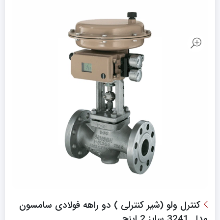
کنترل ولو (شیر کنترلی ) دو راهه فولادی سامسون
مدل 3241 سایز 2 اینچ