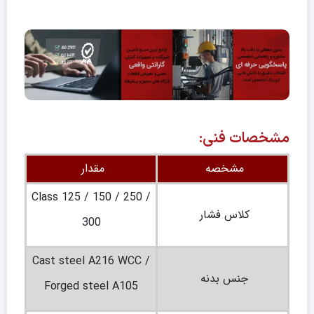
مشخصات فنی:
مشخصه
مقدار
Class 125 / 150 / 250 /
کلاس فشار
300
Cast steel A216 WCC /
جنس بدنه
Forged steel A105