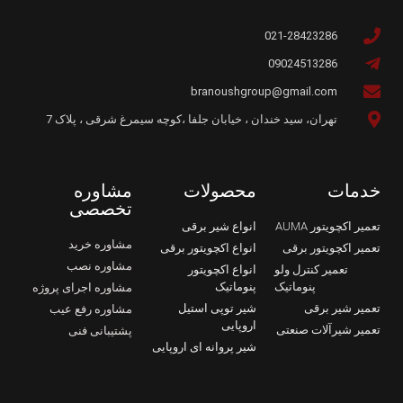
021-28423286
09024513286
branoushgroup@gmail.com
تهران، سید خندان ، خیابان جلفا ،کوچه سیمرغ شرقی ، پلاک 7
خدمات
محصولات
مشاوره
تخصصی
تعمیر اکچویتور AUMA
انواع شیر برقی
مشاوره خرید
تعمیر اکچویتور برقی
انواع اکچویتور برقی
مشاوره نصب
تعمیر کنترل ولو
انواع اکچویتور
پنوماتیک
پنوماتیک
مشاوره اجرای پروژه
تعمیر شیر برقی
شیر توپی استیل
مشاوره رفع عیب
اروپایی
تعمیر شیرآلات صنعتی
پشتیبانی فنی
شیر پروانه ای اروپایی