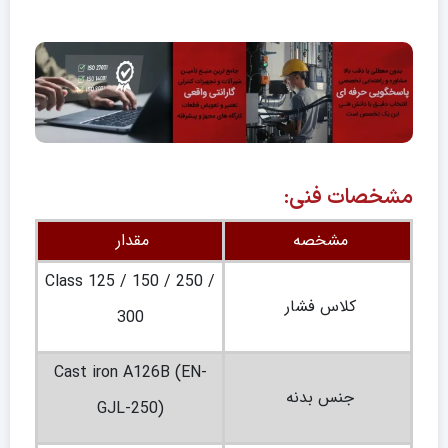
مشخصات فنی:
مشخصه
مقدار
Class 125 / 150 / 250 /
کلاس فشار
300
Cast iron A126B (EN-
جنس بدنه
GJL-250)