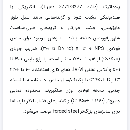
پنوماتیک (مانند Type 3271/3277)، الکتریکی یا
هیدرولیکی ترکیب شود و گزینه‌هایی مانند سیل بلوز،
عایق‌بندی، جکت حرارتی و تریم‌های فلزی/سافت/
های‌پرفورمنس داشته باشد. سایزهای موجود برای جنس
فولادی: NPS ½ تا ۱۲ (DN ۱۵ تا ۳۰۰). ضریب جریان
(Cv/Kvs) از ۰٫۱۲ تا ۱۷۳۰ متغیر است، با رنج‌بیلیتی ۳۰:۱ تا
۵۰:۱ و کلاس نشتی IV-VI. دمای کاری استاندارد -۱۰ تا +۲۲۰
°C و تا +۴۵۰ °C با پکینگ/سیل خاص. در مقایسه با نسخه
چدنی، نسخه فولادی وزن سنگین‌تر، محدوده دمایی
وسیع‌تر (-۱۹۶ تا +۴۵۰ °C) و کلاس‌های فشار بالاتر دارد، اما
برای سایزهای بزرگ‌تر forged steel توصیه می‌شود.