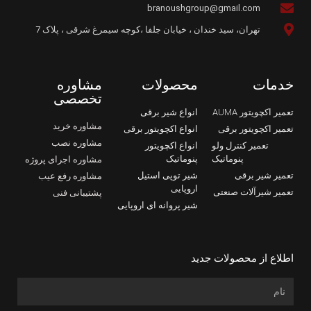
branoushgroup@gmail.com
تهران، سید خندان ، خیابان جلفا ،کوچه سیمرغ شرقی ، پلاک 7
خدمات
محصولات
مشاوره
تخصصی
تعمیر اکچویتور AUMA
انواع شیر برقی
مشاوره خرید
تعمیر اکچویتور برقی
انواع اکچویتور برقی
مشاوره نصب
تعمیر کنترل ولو
انواع اکچویتور
پنوماتیک
پنوماتیک
مشاوره اجرای پروژه
تعمیر شیر برقی
شیر توپی استیل
مشاوره رفع عیب
اروپایی
تعمیر شیرآلات صنعتی
پشتیبانی فنی
شیر پروانه ای اروپایی
اطلاع از محصولات جدید