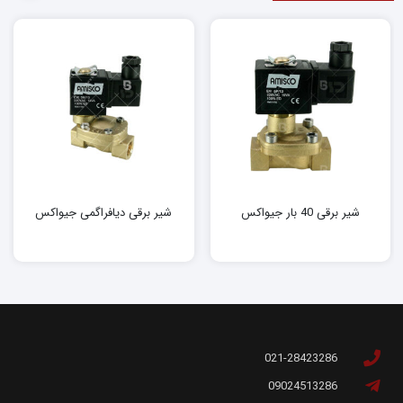
شیر برقی 40 بار جیواکس
شیر برقی دیافراگمی جیواکس
021-28423286
09024513286