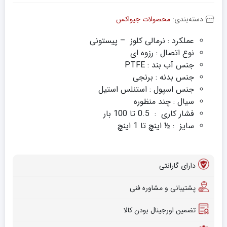
دسته‌بندی:
محصولات جیواکس
عملکرد : نرمالی کلوز – پیستونی
نوع اتصال : رزوه ای
جنس آب بند : PTFE
جنس بدنه : برنجی
جنس اسپول : استنلس استیل
سیال : چند منظوره
فشار کاری : 0.5 تا 100 بار
سایز : ½ اینچ تا 1 اینچ
دارای گارانتی
پشتیبانی و مشاوره فنی
تضمین اورجینال بودن کالا