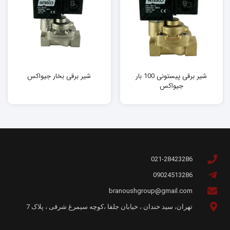
شیر برقی پیستونی 100 بار
شیر برقی بخار جیواکس
جیواکس
021-28423286
09024513286
branoushgroup@gmail.com
تهران، سید خندان ، خیابان جلفا ،کوچه سیمرغ شرقی ، پلاک 7