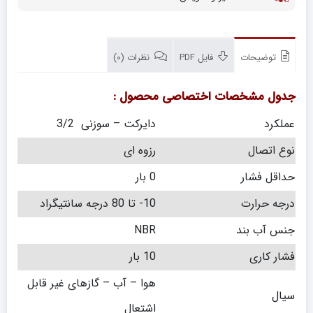
توضیحات
فایل PDF
نظرات (0)
جدول مشخصات اختصاصی محصول :
عملکرد
دایرکت – سوزنی 3/2
نوع اتصال
رزوه ای
حداقل فشار
0 بار
درجه حرارت
10- تا 80 درجه سانتیگراد
جنس آب بند
NBR
فشار کاری
10 بار
هوا – آب – گازهای غیر قابل
سیال
اشتعال