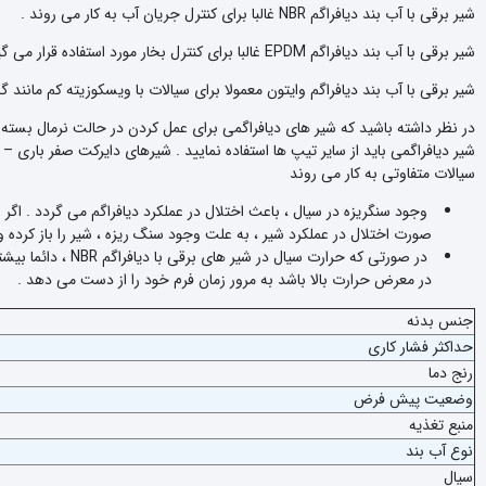
شیر برقی با آب بند دیافراگم NBR غالبا برای کنترل جریان آب به کار می روند .
شیر برقی با آب بند دیافراگم EPDM غالبا برای کنترل بخار مورد استفاده قرار می گیرد.
شیر برقی با آب بند دیافراگم وایتون معمولا برای سیالات با ویسکوزیته کم مانند گ
در نظر داشته باشید که شیر های دیافراگمی برای عمل کردن در حالت نرمال بسته ب
شیر دیافراگمی باید از سایر تیپ ها استفاده نمایید . شیرهای دایرکت صفر باری –
سیالات متفاوتی به کار می روند
وجود سنگریزه در سیال ، باعث اختلال در عملکرد دیافراگم می گردد . اگر
صورت اختلال در عملکرد شیر ، به علت وجود سنگ ریزه ، شیر را باز کرده و
در صورتی که حرارت سیال در شیر های برقی با دیافراگم NBR ، دائما بیشتر از 70 درجه است بهتر است از شیر برقی
در معرض حرارت بالا باشد به مرور زمان فرم خود را از دست می دهد .
جنس بدنه
حداکثر فشار کاری
رنج دما
وضعیت پیش فرض
منبع تغذیه
نوع آب بند
سیال