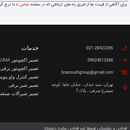
برای آگاهی از قیمت ها از طریق راه های ارتباطی که در صفحه
تماس با ما
درج گردی
خدمات
021-28423286
تعمیر اکچویتور AUMA
09024513286
تعمیر اکچویتور برقی
branoushgroup@gmail.com
تعمیر کنترل ولو پنوم
تهران، سید خندان ، خیابان جلفا ،کوچه
تعمیر شیر برقی
سیمرغ شرقی ، پلاک 7
تعمیر شیرآلات صنعت
طراحی و پشتیبانی توسط تیم طراحی سایت دیجیتارا