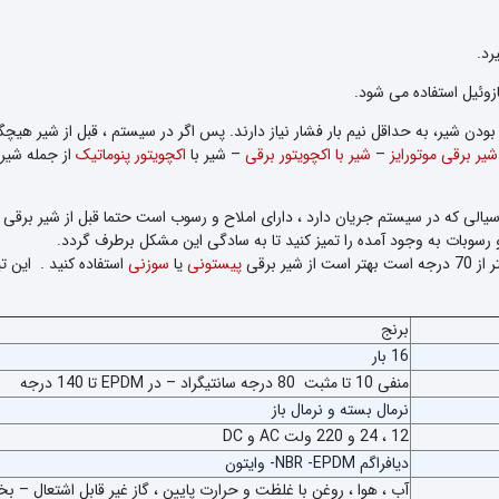
ازوئیل استفاده می شود.
ودن شیر، به حداقل نیم بار فشار نیاز دارند. پس اگر در سیستم ، قبل از شیر هیچ
شیر برقی موتورایز
–
شیر با اکچویتور برقی
– شیر با
اکچویتور پنوماتیک
از جمله شیر
 سیالی که در سیستم جریان دارد ، دارای املاح و رسوب است حتما قبل از شیر برقی
 رسوبات به وجود آمده را تمیز کنید تا به سادگی این مشکل برطرف گردد.
پیستونی
یا
سوزنی
استفاده کنید . این تی
برنج
16 بار
منفی 10 تا مثبت 80 درجه سانتیگراد – در EPDM تا 140 درجه
نرمال بسته و نرمال باز
12 ، 24 و 220 ولت AC و DC
دیافراگم NBR -EPDM- وایتون
آب ، هوا ، روغن با غلظت و حرارت پایین ، گاز غیر قابل اشتعال – بخا