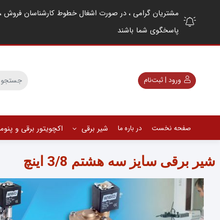
پاسخگوی شما باشند
ورود | ثبت‌نام
صفحه نخست
در باره ما
شیر برقی
اکچویتور برقی و پنو
شیر برقی سایز سه هشتم 3/8 اینچ