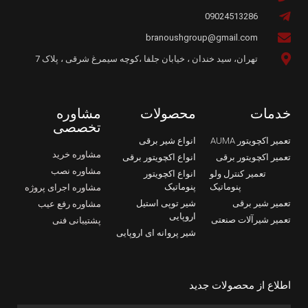
09024513286
branoushgroup@gmail.com
تهران، سید خندان ، خیابان جلفا ،کوچه سیمرغ شرقی ، پلاک 7
خدمات
محصولات
مشاوره
تخصصی
تعمیر اکچویتور AUMA
انواع شیر برقی
مشاوره خرید
تعمیر اکچویتور برقی
انواع اکچویتور برقی
مشاوره نصب
تعمیر کنترل ولو
انواع اکچویتور
پنوماتیک
پنوماتیک
مشاوره اجرای پروژه
تعمیر شیر برقی
شیر توپی استیل
مشاوره رفع عیب
اروپایی
تعمیر شیرآلات صنعتی
پشتیبانی فنی
شیر پروانه ای اروپایی
اطلاع از محصولات جدید