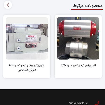
محصولات مرتبط
اکچویتور نوجیکس سایز 125
اکچویتور برقی نوجیکس 600
نیوتن‌ تدریجی
021-28423286