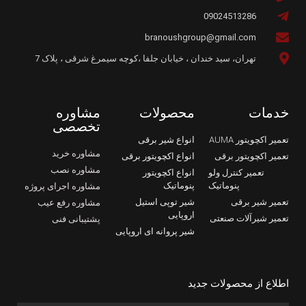
09024513286
branoushgroup@gmail.com
تهران، سید خندان ، خیابان جلفا ،کوچه سیمرغ شرقی ، پلاک 7
خدمات
محصولات
مشاوره
تخصصی
تعمیر اکچویتور AUMA
انواع شیر برقی
مشاوره خرید
تعمیر اکچویتور برقی
انواع اکچویتور برقی
مشاوره نصب
تعمیر کنترل ولو
انواع اکچویتور
پنوماتیک
پنوماتیک
مشاوره اجرای پروژه
تعمیر شیر برقی
شیر توپی استیل
مشاوره رفع عیب
اروپایی
تعمیر شیرآلات صنعتی
پشتیبانی فنی
شیر پروانه ای اروپایی
اطلاع از محصولات جدید