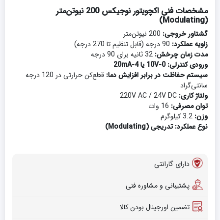
مشخصات فنی اکچویتور نوجیکس 200 نیوتن‌متر
(Modulating)
گشتاور خروجی:
200 نیوتن‌متر
زاویه عملکرد:
90 درجه (قابل تنظیم تا 270 درجه)
مدت زمان چرخش:
32 ثانیه برای 90 درجه
ورودی کنترلی:
0-10V یا 4-20mA
سیستم حفاظت در برابر افزایش دما:
قطع‌کن حرارتی در 120 درجه
سانتی‌گراد
ولتاژ کاری:
220V AC / 24V DC
توان مصرفی:
16 وات
وزن:
3.2 کیلوگرم
نوع عملکرد:
تدریجی (Modulating)
دارای گارانتی
پشتیبانی و مشاوره فنی
تضمین اورجینال بودن کالا