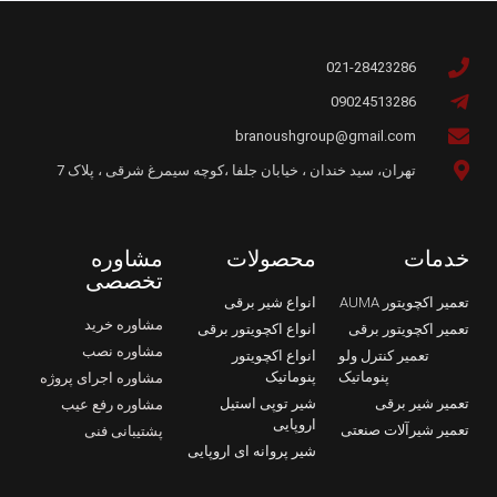
021-28423286
09024513286
branoushgroup@gmail.com
تهران، سید خندان ، خیابان جلفا ،کوچه سیمرغ شرقی ، پلاک 7
خدمات
محصولات
مشاوره
تخصصی
تعمیر اکچویتور AUMA
انواع شیر برقی
مشاوره خرید
تعمیر اکچویتور برقی
انواع اکچویتور برقی
مشاوره نصب
تعمیر کنترل ولو
انواع اکچویتور
پنوماتیک
پنوماتیک
مشاوره اجرای پروژه
تعمیر شیر برقی
شیر توپی استیل
مشاوره رفع عیب
اروپایی
تعمیر شیرآلات صنعتی
پشتیبانی فنی
شیر پروانه ای اروپایی